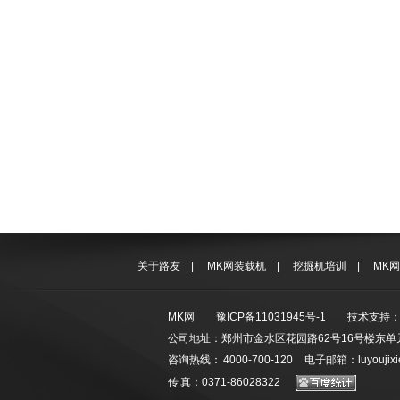
关于路友
|
MK网装载机
|
挖掘机培训
|
MK
MK网
豫ICP备11031945号-1
技术支持
公司地址：郑州市金水区花园路62号16号楼东单元
咨询热线： 4000-700-120 电子邮箱：luyoujixie
传 真：0371-86028322