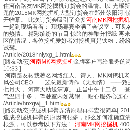
住河南路友MK网挖掘机订货会的温情。以“光耀新
题的2018MK网挖掘机大型订货会在郑州荥阳河
开帷幕。 此次订货会吸引了众多
河南MK网挖掘机
一起到现场看看： 现场嘉宾坐满了会议室，可见
的热情。 精彩缤纷的节目 惊险的神鞭分报纸 再
区的情况，各位挖机爱好者对挖机真是铁粉，纷
试驾。
/Article/2018hnlyxg_1.html
[路友动态]
河南MK网挖掘机
金牌客户写给服务的
10:33 ]
河南路友转载著名网络红人、诗人、MK网挖机
风公司CEO——裴总最新诗作《天助情》 一一致王
七月天， 河南天助送清谅。 正当中午十二点， 
气温四十多， 驾驶室内如蒸锅。 贴心服务心连心
/Article/hnxgwjj_1.html
[路友动态]挖掘机掉臂弄清原理再排查很简单
[ 20
造成挖掘机掉臂的原因有很多，那么如何准确查
根源，可以参考以下方法！
河南MK网挖掘机
400