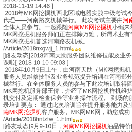
2018-11-19 14:46 ]
2018年MK网挖掘机西北区域电器实践中级考试
代理——河南路友机械举行。 此次考试主要由
河
全体人员参与。一起跟随
河南MK网挖掘机
小编来
MK网挖掘机服务师们正在排除万难，所谓术业有
MK网挖掘机首选河南路友机械。
/Article/2018nxgwjj_1.html
[路友动态]2018河南天助服务团队维修技能及业
课啦
[ 2018-10-10 09:03 ]
2018年10月9日上午，由河南天助（MK网挖掘
服务人员维修技能及业务规范提升培训在河南郑
械举行。在全体服务人员的参与下此次培训取得圆
MK网挖机服务部王倩，介绍了MK网挖机样机维
机交付及定期检查保养等业务操作流程。 到场的
录培训要点： 通过此次培训旨在提升服务能力及
南MK网挖掘机
客户服务。MK网MK网，助您成功
/Article/2018hntzfw_1.html
[路友动态]9月9-10日，
河南MK网挖掘机
油品特价