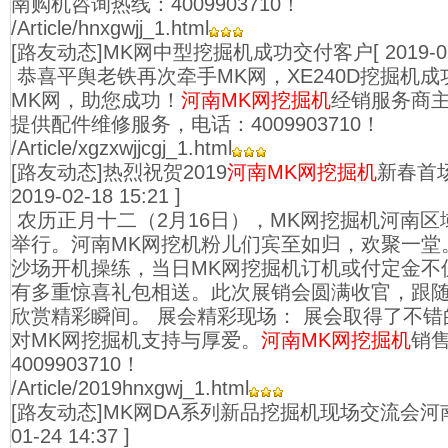
南购机咨询热线：4009903710！
/Article/hnxgwjj_1.html
[路友动态]MK网中型挖掘机成功交付客户
[ 2019-0
恭喜平舆老铁再次牵手MK网，XE240D挖掘机成
MK网，助您成功！
河南MK网挖掘机
经销服务商主
提供配件维修服务，电话：4009903710！
/Article/xgzxwjjcgj_1.html
[路友动态]热烈祝贺2019
河南MK网挖掘机
新春首
2019-02-18 15:21 ]
农历正月十二（2月16日），MK网挖掘机河南
举行。河南MK网挖机粉儿们宾至如归，欢聚一堂
沙场开机操练，当日MK网挖掘机订机或付定金不
有多重惊喜礼包相送。此次展销会圆满收官，跟
欣赏精彩瞬间。 展会精彩现场： 展会取得了不
对MK网挖掘机支持与厚爱。
河南MK网挖掘机
销
4009903710！
/Article/2019hnxgwj_1.html
[路友动态]MK网DA系列新品挖掘机现场交流会
01-24 14:37 ]