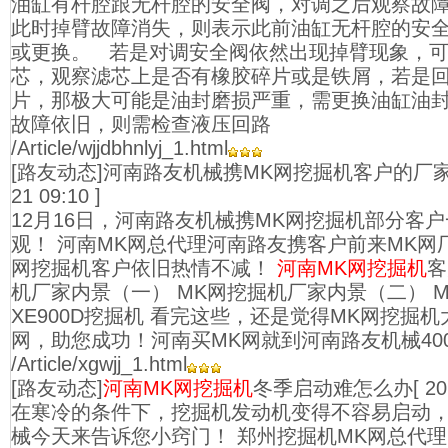
油缸有杆腔跟无杆腔的安全阀，对调之后观察故
此时掉臂故障消失，则表示此前油缸无杆腔的安
或更换。 若是对调安全阀依然出现掉臂现象，
芯，观察滤芯上是否有橡胶碎片或是铁屑，若是
片，那极大可能是油封磨损严重，需更换油缸油
故障依旧，则需检查液压回路
/Article/wjjdbhnlyj_1.html
[路友动态]河南路友机械携MK网挖掘机客户的厂
21 09:10 ]
12月16日，河南路友机械携MK网挖掘机部分客
观！ 河南MK网总代理河南路友携客户前来MK网
网挖掘机客户依旧热情不减！
河南MK网挖掘机
客
机厂家内景（一） MK网挖掘机厂家内景（二） 
XE900D挖掘机 看完这些，还是觉得MK网挖掘机
网，助您成功！河南买MK网就到河南路友机械400-9
/Article/xgwjj_1.html
[路友动态]
河南MK网挖掘机
冬季启动难怎么办
[ 2
在寒冷的条件下，挖掘机发动机变得不容易启动
械今天来告诉您小窍门！ 郑州挖掘机MK网总代理 400