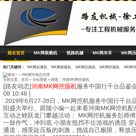
路友首页
MK网装载机
筑路机械
MK网吊车
MK网
热门关键词：
MK网起重机
MK网装载机
MK网压路机
MK网挖掘机
MK网
MK体育（中国）
当前位置：
首页
»
全站搜索
» 搜索：河南MK网挖掘机
[路友动态]
河南MK网挖掘机
服务中国行千台品鉴
08 10:48 ]
2019年6月27-28日，MK网挖机服务中国行千
阳盛大举行。跟随小编一起来看河南MK网挖机配
互动之鲤跃龙门攀越活动： MK网挖机服务彭师
一鼓作气，冲到底 小朋友抵挡不住游戏的诱惑 穿
通道，感受趾压板的刺激，挑战自己极限，释放压