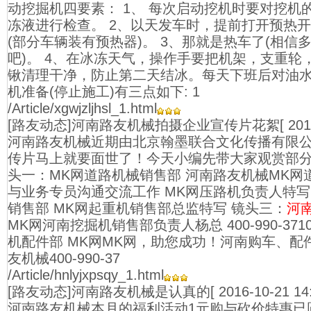
动挖掘机四要素： 1、 每次启动挖机时要对挖机
冻液进行检查。 2、以天发车时，提前打开预热
(部分车辆装有预热器)。 3、那就是热车了(相信
吧)。 4、在冰冻天气，操作手要把机架，支重轮
锹清理干净，防止第二天结冰。每天下班后对油水
机准备(停止施工)有三点如下: 1
/Article/xgwjzljhsl_1.html
[路友动态]河南路友机械拍摄企业宣传片花絮
[ 20
河南路友机械近期由北京翰墨联合文化传播有限
传片马上就要面世了！今天小编先带大家观赏部分
头一：MK网道路机械销售部 河南路友机械MK网
与业务专员沟通交流工作 MK网压路机负责人特写
销售部 MK网起重机销售部总监特写 镜头三：
河
MK网河南挖掘机销售部负责人杨总 400-990-37
机配件部 MK网MK网，助您成功！河南购车、配
友机械400-990-37
/Article/hnlyjxpsqy_1.html
[路友动态]河南路友机械是认真的
[ 2016-10-21 14
河南路友机械本月的福利活动1元购与砍价特惠已