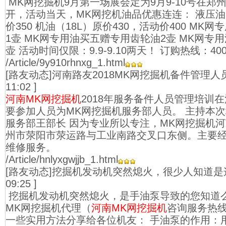
MK网挖掘机9月第一场展会定为9月9-10号在郑
开，活动当天，MK网挖机油品优惠连连： 液压油（
价350 机油（18L）原价430，活动价400 M
1壶 MK网专用油买五赠专用齿轮油2壶 MK网专用
壶 活动时间仅限：9.9-9.10两天！ 订购热线：4009
/Article/9y910rhnxg_1.html
[路友动态]河南路友2018MK网挖掘机备件管理人
11:02 ]
河南MK网挖掘机
2018年服务备件人员管理培训
要参加人员为MK网挖掘机服务部人员。 主持本次
服务部王部长 因为专业所以专注，MK网挖掘机
州市荥阳市荥运路与工业南路交叉口东侧。主要经
维修服务。
/Article/hnlyxgwjjb_1.html
[路友动态]挖掘机发动机突然熄火，很少人知道是
09:25 ]
挖掘机发动机突然熄火，是手油泵导致的您知道
MK网挖掘机代理（
河南MK网挖掘机
咨询服务热线4
一些实用方法分享给各位机友： 手油泵的作用：