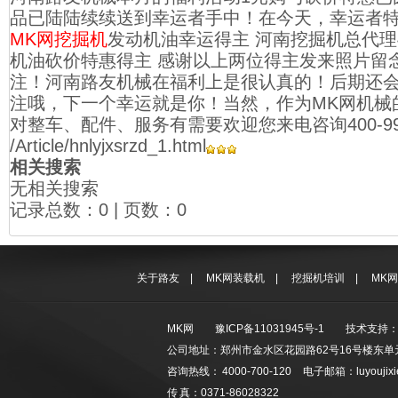
品已陆陆续续送到幸运者手中！在今天，幸运者
MK网挖掘机
发动机油幸运得主 河南挖掘机总代理400-
机油砍价特惠得主 感谢以上两位得主发来照片留
注！河南路友机械在福利上是很认真的！后期还
注哦，下一个幸运就是你！当然，作为MK网机械
对整车、配件、服务有需要欢迎您来电咨询400-990
/Article/hnlyjxsrzd_1.html
相关搜索
无相关搜索
记录总数：0 | 页数：0
关于路友
|
MK网装载机
|
挖掘机培训
|
MK
MK网
豫ICP备11031945号-1
技术支持
公司地址：郑州市金水区花园路62号16号楼东单元
咨询热线： 4000-700-120 电子邮箱：luyoujixie
传 真：0371-86028322