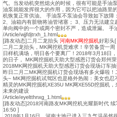
气。当发动机突然熄火的时候，很有可能是手油
油泵就能发挥很大的作用，因为它可以把油路里
机恢复正常供油。 手油泵不泵油会导致如下故障：
2、油箱内有脏物将油管堵塞； 3、压力无法建
单向阀中的一个或两个密封不严，造成泄漏。 手
/Article/wjjfdjtrxh_1.html
[路友动态]二月二龙抬头
河南MK网挖掘机
好彩头
二月二龙抬头，MK网挖机货难求！辛苦备货一周
日样机满场，明日各个要离厂！2018年3月18日
的日子， MK网挖掘机天助大型感恩订货会郑州
2018MK网挖掘机天助大型感恩订货会现场订车
昨日二月二MK网挖掘机订货会现场有多火爆啦！
头~ MK网挖掘机试驾区也是格外热闹：美女也
精灵的MK网挖掘机XE35U MK网XE55D挖掘
未来的建设
/Article/eyeltthnxg_1.html
[路友动态]2018河南路友MK网挖机光耀新时代 
16:50 ]
2018年1月16日，河南大地已进入三九气温虽