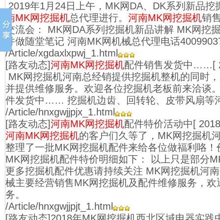
2019年1月24日上午，MK网DA、DK系列新品
南MK网挖掘机
总代理进行。
河南MK网挖掘机
销
交流会： MK网DA系列挖掘机新品讲解 MK网挖
并做随堂笔记 河南MK网机械总代理电话4009903
/Article/xgdaxlxpwj_1.html
[路友动态]
河南MK网挖掘机
配件销售发货中……
[
MK网挖掘机河南总经销提供挖掘机整机的同时
并提供维修服务。欢迎各位挖掘机老板前来洽谈。
件发货中…… 挖掘机边齿、回转轮、皮带风扇等
/Article/hnxgwjjpjx_1.html
[路友动态]
河南MK网挖掘机
配件特价活动中
[ 2018
河南MK网挖掘机
的客户们久等了，MK网挖掘机
整理了一批MK网挖掘机配件来给各位做福利咯！
MK网挖掘机配件特价明细如下： 以上只是部分M
更多挖掘机配件优惠请持续关注 MK网挖掘机河
械主要经营销售MK网挖掘机及配件维修服务，欢
务。
/Article/hnxgwjjpjt_1.html
[路友动态]2018年MK网挖掘机西北区域电器实