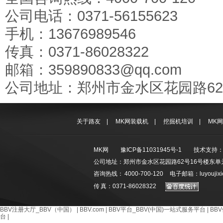
公司电话：0371-56155623
手机：13676989546
传真：0371-86028322
邮箱：359890833@qq.com
公司地址：郑州市金水区花园路62号
关于路友
|
MK网装载机
|
挖掘机培训
|
MK
MK网
豫ICP备11031945号-1
技术支持
公司地址：郑州市金水区花园路62号16号楼东单元
咨询热线： 4000-700-120 电子邮箱：luyoujixie
传 真：0371-86028322
BBV注册大厅_BBV（中国）
|
BBV.com
|
BBV平台_BBV(中国)一站式服务平台
|
BB
台
|