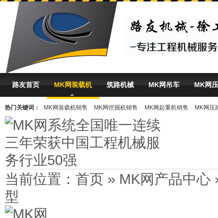
路友首页
MK网装载机
筑路机械
MK网吊车
MK网
热门关键词：
MK网装载机销售
MK网挖掘机销售
MK网起重机销售
MK网压
MK体育（中国）
当前位置：
首页
»
MK网产品中心
型