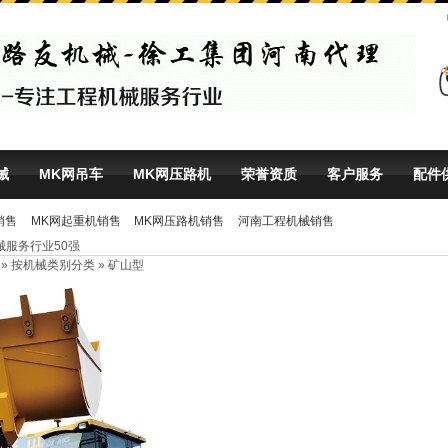
械
MK网吊车
MK网压路机
荣誉资质
客户服务
配件
销售
MK网起重机销售
MK网压路机销售
河南工程机械销售
»
按机械类别分类
»
矿山型