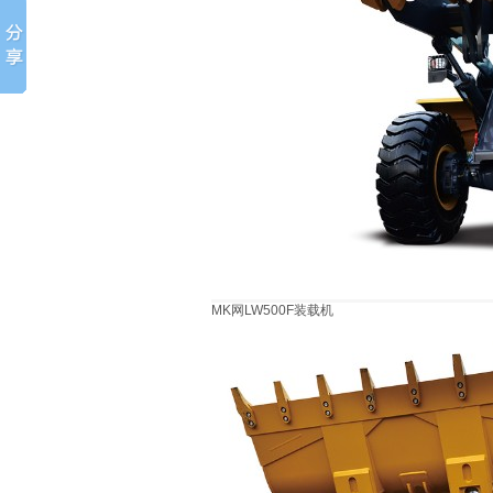
MK网LW500F装载机