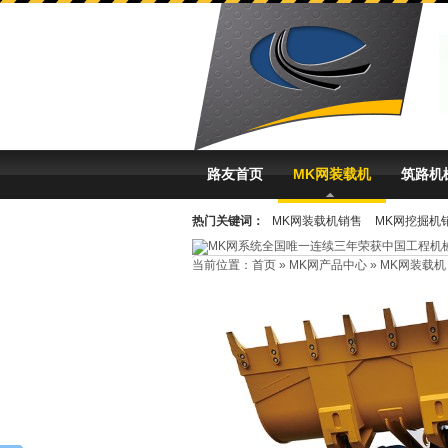
路友首页
MK网装载机
筑路机
热门关键词：
MK网装载机销售
MK网挖掘机
MK体育（中国）
当前位置：
首页
»
MK网产品中心
»
MK网装载机