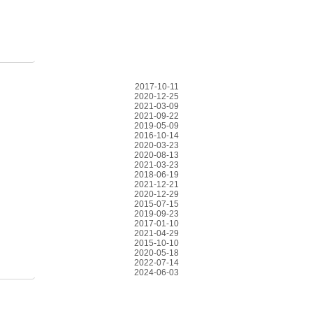
2017-10-11
2020-12-25
2021-03-09
2021-09-22
2019-05-09
2016-10-14
2020-03-23
2020-08-13
2021-03-23
2018-06-19
2021-12-21
2020-12-29
2015-07-15
2019-09-23
2017-01-10
2021-04-29
2015-10-10
2020-05-18
2022-07-14
2024-06-03